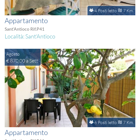
4 Posti letto
7 Km.
Appartamento
Sant'Antioco Rif.P41
Località: Sant'Antioco
Agosto
€ 870,00 a Sett.
6 Posti letto
7 Km.
Appartamento