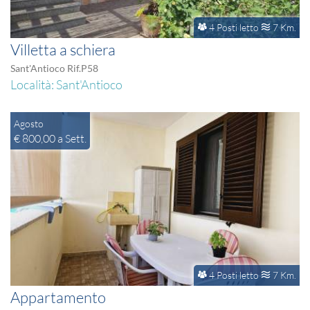
4 Posti letto
7 Km.
Villetta a schiera
Sant'Antioco Rif.P58
Località: Sant'Antioco
Agosto
€ 800,00 a Sett.
4 Posti letto
7 Km.
Appartamento