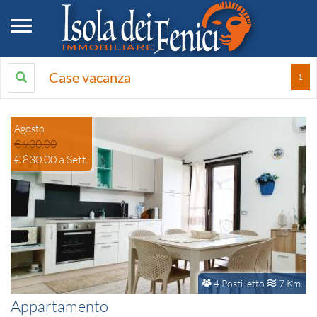
Toggle navigation
Case vacanza
1
Agosto
€ 930,00
€ 830.00
a Sett.
4 Posti letto
7 Km.
Appartamento