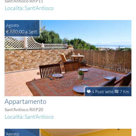
Sant'Antioco Rif.P11
Località: Sant'Antioco
Agosto
€ 880,00 a Sett.
4 Posti letto
7 Km.
Appartamento
Sant'Antioco Rif.P20
Località: Sant'Antioco
Agosto