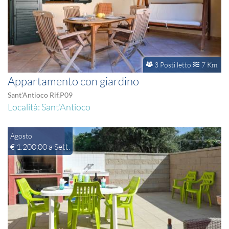
3 Posti letto
7 Km.
Appartamento con giardino
Sant'Antioco Rif.P09
Località: Sant'Antioco
Agosto
€ 1.200,00 a Sett.