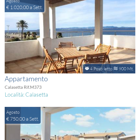
Agosto
€ 1.020,00 a Sett.
4 Posti letto
900 Mt.
Appartamento
Calasetta Rif.M373
Località: Calasetta
Agosto
€ 750,00 a Sett.