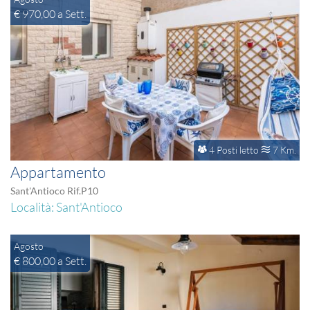
€ 970,00 a Sett.
4 Posti letto
7 Km.
Appartamento
Sant'Antioco Rif.P10
Località: Sant'Antioco
Agosto
€ 800,00 a Sett.