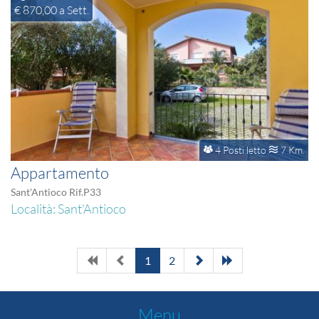
€ 870,00 a Sett.
4 Posti letto
7 Km.
Appartamento
Sant'Antioco Rif.P33
Località: Sant'Antioco
1
2
Menu