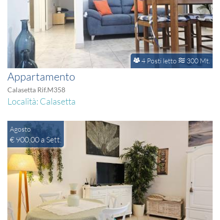
4 Posti letto
300 Mt.
Appartamento
Calasetta Rif.M358
Località: Calasetta
Agosto
€ 900,00 a Sett.