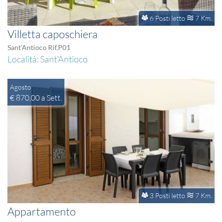
6 Posti letto
7 Km.
Villetta caposchiera
Sant'Antioco Rif.P01
Località: Sant'Antioco
Agosto
€ 870,00 a Sett.
3 Posti letto
7 Km.
Appartamento