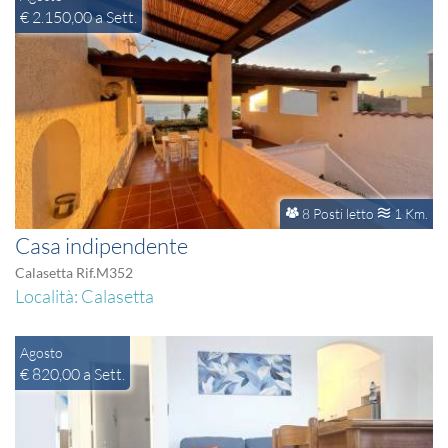
€ 2.150,00 a Sett.
8 Posti letto
1 Km.
Casa indipendente
Calasetta Rif.M352
Località: Calasetta
Agosto
€ 820,00 a Sett.