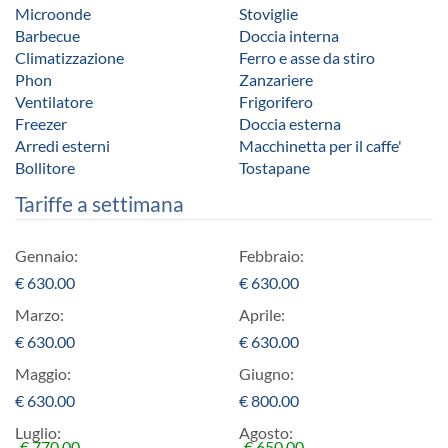
Microonde
Stoviglie
Barbecue
Doccia interna
Climatizzazione
Ferro e asse da stiro
Phon
Zanzariere
Ventilatore
Frigorifero
Freezer
Doccia esterna
Arredi esterni
Macchinetta per il caffe'
Bollitore
Tostapane
Tariffe a settimana
Gennaio:
Febbraio:
€
630.00
€
630.00
Marzo:
Aprile:
€
630.00
€
630.00
Maggio:
Giugno:
€
630.00
€
800.00
Luglio:
Agosto:
€ 770,00
€ 650,00