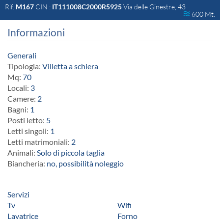
Rif.
M167
CIN :
IT111008C2000R5925
Via delle Ginestre, 43
600 Mt.
Informazioni
Generali
Tipologia:
Villetta a schiera
Mq:
70
Locali:
3
Camere:
2
Bagni:
1
Posti letto:
5
Letti singoli:
1
Letti matrimoniali:
2
Animali:
Solo di piccola taglia
Biancheria:
no, possibilità noleggio
Servizi
Tv
Wifi
Lavatrice
Forno