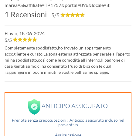
marea=S&affiliate=TP1757&portal=896&locale=it
1
Recensioni
5
/5
Flavio
,
18-06-2024
5
/
5
Completamente soddisfatto,ho trovato un appartamento
accogliente e curato.La zona esterna attrezzata per serate all'aperto
mi ha soddisfatto,così come le comodità all'interno.Il padrone di
casa gentilissimo,ci ha consentito l 'uso di bici con le quali
raggiungere in pochi minuti le vostre bellissime spiagge.
ANTICIPO ASSICURATO
Prenota senza preoccupazioni ! Anticipo assicurato incluso nel
preventivo
Assicurazione