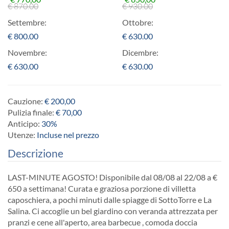
€
870.00
€
930.00
Settembre:
Ottobre:
€
800.00
€
630.00
Novembre:
Dicembre:
€
630.00
€
630.00
Cauzione:
€ 200,00
Pulizia finale:
€ 70,00
Anticipo:
30%
Utenze:
Incluse nel prezzo
Descrizione
LAST-MINUTE AGOSTO! Disponibile dal 08/08 al 22/08 a €
650 a settimana! Curata e graziosa porzione di villetta
caposchiera, a pochi minuti dalle spiagge di SottoTorre e La
Salina. Ci accoglie un bel giardino con veranda attrezzata per
pranzi e cene all'aperto, area barbecue , comoda doccia